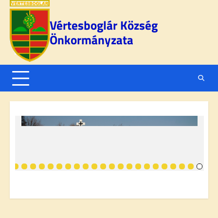
Skip
to
Vértesboglár Község
content
Önkormányzata