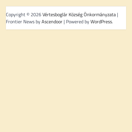
Copyright © 2026
Vértesboglár Község Önkormányzata
|
Frontier News by
Ascendoor
| Powered by
WordPress
.