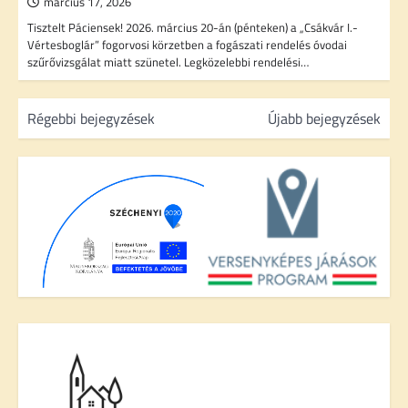
március 17, 2026
Tisztelt Páciensek! 2026. március 20-án (pénteken) a „Csákvár I.-
Vértesboglár” fogorvosi körzetben a fogászati rendelés óvodai
szűrővizsgálat miatt szünetel. Legközelebbi rendelési…
B
Régebbi bejegyzések
Újabb bejegyzések
e
j
e
g
y
z
é
s
n
a