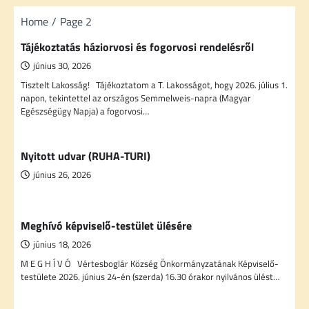
Home
Page 2
Tájékoztatás háziorvosi és fogorvosi rendelésről
június 30, 2026
Tisztelt Lakosság! Tájékoztatom a T. Lakosságot, hogy 2026. július 1.
napon, tekintettel az országos Semmelweis-napra (Magyar
Egészségügy Napja) a fogorvosi…
Nyitott udvar (RUHA-TURI)
június 26, 2026
Meghívó képviselő-testület ülésére
június 18, 2026
M E G H Í V Ó Vértesboglár Község Önkormányzatának Képviselő-
testülete 2026. június 24-én (szerda) 16.30 órakor nyilvános ülést…