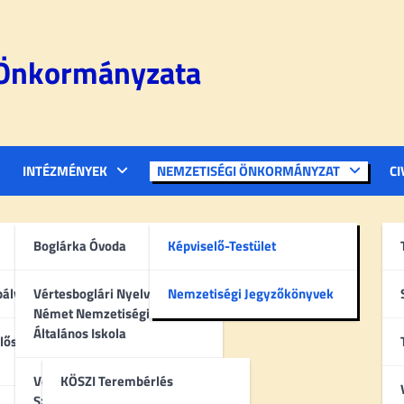
 Önkormányzata
INTÉZMÉNYEK
NEMZETISÉGI ÖNKORMÁNYZAT
CI
Boglárka Óvoda
Képviselő-Testület
at
bályzat
Vértesboglári Nyelvoktató
Nemzetiségi Jegyzőkönyvek
Német Nemzetiségi
Általános Iskola
lőségi
Vértesboglári Közösségi
KÖSZI Terembérlés
Színtér