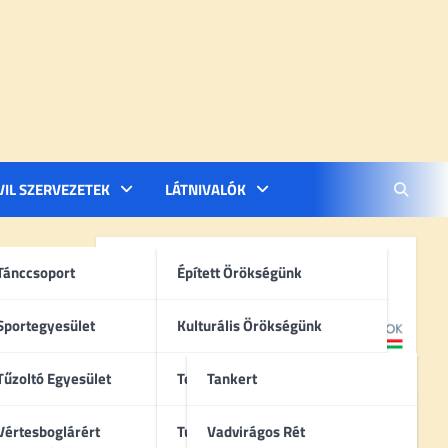
VIL SZERVEZETEK
LÁTNIVALÓK
Tánccsoport
Épített Örökségünk
Sportegyesület
Kulturális Örökségünk
Tűzoltó Egyesület
Természeti Örökségünk
Tankert
Vértesboglárért
Turisztikai Célpontok
Vadvirágos Rét