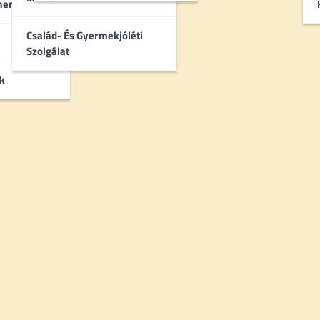
umentumok
Család- És Gyermekjóléti
Szolgálat
k