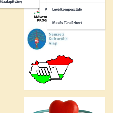
Közalapítvány
Pincebokrok
Levélkomposztáló
Mesés Tündérkert