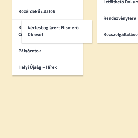
Letölthető Dok
Közérdekű Adatok
Rendezvényterv
Kitüntetettek – Díszpolgári
Vértesboglárért Elismerő
Címek
Oklevél
Közszolgáltatáso
Pályázatok
Helyi Újság – Hírek