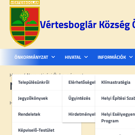
Skip
to
content
Vértesboglár Község
ÖNKORMÁNYZAT
HIVATAL
INFORMÁCIÓK
Home
Nemzetiségi Önkormányzat
Településünkről
Elérhetőségek
Klímastratégia
Nemzetiségi Önkormányz
Jegyzőkönyvek
Ügyintézés
Helyi Építési Sza
Hamarosan…
Rendeletek
Hirdetmények
Helyi Esélyegyen
Program
Képviselő-Testület