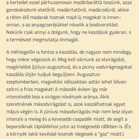
a kertedet ezzel párhuzamosan madárbaráttá teszünk, azaz
gondoskodunk etetőről, madáritatóról, madárodúról, akkor
a réten élő madarak hoznak majd új magokat is innen-
onnan, s az anyagcseréjükkel növelik a biodiverzitást.
Nekünk csak annyi a dolgunk, hogy ne kaszáljuk gyakran, s
a természet megmutatja önmagát.
A méhlegelőn is fontos a kaszálás, de nagyon nem mindegy,
hogy mikor végezzük el. Meg kell várnunk az elvirágzást,
magérlelést (július-augusztus), és a piciny vadvirágmagokat
kaszálás útján tudjuk begyűjteni. Augusztus-
szeptemberben, magvetési időszakban aztán lehet bőven
szórni a friss magokat! A második évben így már
intenzívebb lesz a virágos növények aránya. Akik
szeretnének másodvirágzást is, azok kaszálhatnak egyet
május végén is. A júniusi másodvirágzás már nem lesz olyan
intenzív a meleg és a kevesebb csapadék miatt, de segít a
beporzóknak táplálékhoz jutni az ínségesebb időkben is. (És
a környék lakói kevésbé lesznek idegesek a “gaz” miatt.)