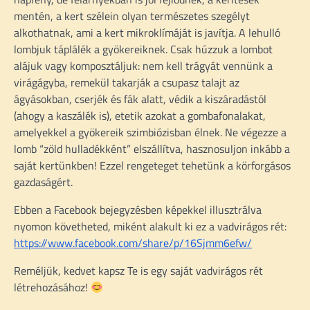
mentén, a kert szélein olyan természetes szegélyt
alkothatnak, ami a kert mikroklímáját is javítja. A lehulló
lombjuk táplálék a gyökereiknek. Csak húzzuk a lombot
alájuk vagy komposztáljuk: nem kell trágyát vennünk a
virágágyba, remekül takarják a csupasz talajt az
ágyásokban, cserjék és fák alatt, védik a kiszáradástól
(ahogy a kaszálék is), etetik azokat a gombafonalakat,
amelyekkel a gyökereik szimbiózisban élnek. Ne végezze a
lomb “zöld hulladékként” elszállítva, hasznosuljon inkább a
saját kertünkben! Ezzel rengeteget tehetünk a körforgásos
gazdaságért.
Ebben a Facebook bejegyzésben képekkel illusztrálva
nyomon követheted, miként alakult ki ez a vadvirágos rét:
https://www.facebook.com/share/p/16Sjmm6efw/
Reméljük, kedvet kapsz Te is egy saját vadvirágos rét
létrehozásához!