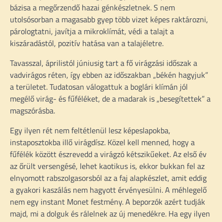
bázisa a megőrzendő hazai génkészletnek. S nem
utolsósorban a magasabb gyep több vizet képes raktározni,
párologtatni, javítja a mikroklímát, védi a talajt a
kiszáradástól, pozitív hatása van a talajéletre.
Tavasszal, áprilistól júniusig tart a fő virágzási időszak a
vadvirágos réten, így ebben az időszakban „békén hagyjuk”
a területet. Tudatosan válogattuk a boglári klímán jól
megélő virág- és fűféléket, de a madarak is „besegítettek” a
magszórásba.
Egy ilyen rét nem feltétlenül lesz képeslapokba,
instaposztokba illő virágdísz. Közel kell menned, hogy a
fűfélék között észrevedd a virágzó kétszikűeket. Az első év
az őrült versengésé, lehet kaotikus is, ekkor bukkan fel az
elnyomott rabszolgasorsból az a faj alapkészlet, amit eddig
a gyakori kaszálás nem hagyott érvényesülni. A méhlegelő
nem egy instant Monet festmény. A beporzók azért tudják
majd, mi a dolguk és rálelnek az új menedékre. Ha egy ilyen