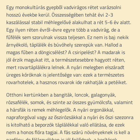
Egy monokultúrás gyepből vadvirágos rétet varázsolni
hosszú évekbe kerül. Összességében tehát évi 2-3
kaszálással stabil méhlegelővé alakulhat a rét 5-6 év alatt.
Egy ilyen réten évről-évre egyre több a vadvirág, de a
fűfélék sem szorulnak vissza teljesen. Ez nem is baj: nekik
árnyékoló, táplálék és búvóhely szerepük van. Hallod a
magas fűben a döngicsélést? A csiripelést? A madarak is
jól érzik magukat itt, a természetesebbre hagyott réten,
mert rovartáplálékra lelnek. A nyári melegben elszáradt
üreges kóróknak is jelentősége van: ezek a természetes
rovarhotelek, a hasznos rovarok ide rakhatják a petéiket.
Otthoni kertünkben a bangiták, loncok, galagonyák,
rózsafélék, somok, és szinte az összes gyümölcsfa, valamint
a hársfák is remek méhlegelők. A nyári orgonákkal,
napraforgóval vagy az őszirózsákkal a nyári és őszi szezonra
is kitolható a beporzók táplálékkal való ellátása, de ezek
nem a honos flóra tagjai. A fás szárú növényeknek is kell a
napfény, de félárnyékban is jól fejlődnek, a kerítések