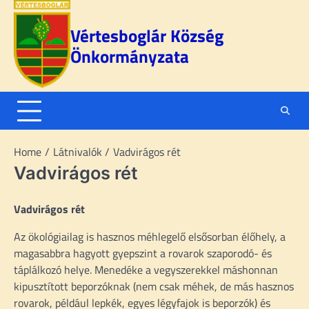
Skip
to
Vértesboglár Község
content
Önkormányzata
Home
Látnivalók
Vadvirágos rét
Vadvirágos rét
Vadvirágos rét
Az ökológiailag is hasznos méhlegelő elsősorban élőhely, a
magasabbra hagyott gyepszint a rovarok szaporodó- és
táplálkozó helye. Menedéke a vegyszerekkel máshonnan
kipusztított beporzóknak (nem csak méhek, de más hasznos
rovarok, például lepkék, egyes légyfajok is beporzók) és