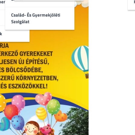
umentumok
Család- És Gyermekjóléti
Szolgálat
k