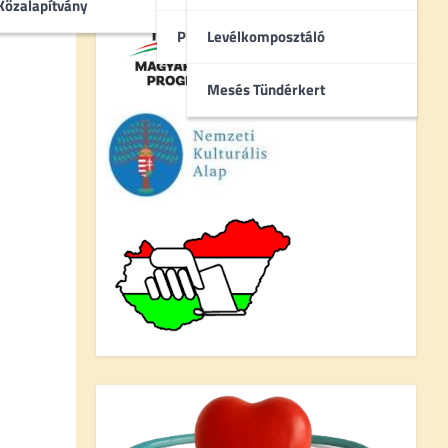
Közalapítvány
Pincebokrok
Levélkomposztáló
Mesés Tündérkert