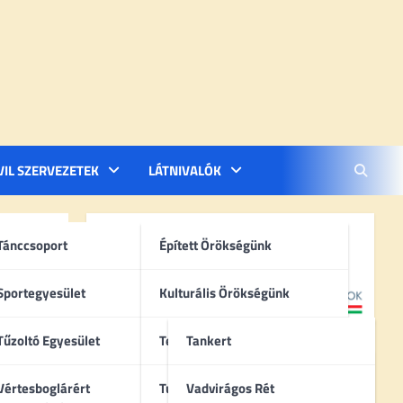
VIL SZERVEZETEK
LÁTNIVALÓK
Tánccsoport
Épített Örökségünk
Sportegyesület
Kulturális Örökségünk
Tűzoltó Egyesület
Természeti Örökségünk
Tankert
Vértesboglárért
Turisztikai Célpontok
Vadvirágos Rét