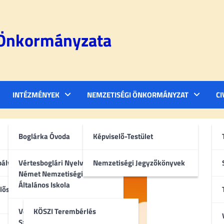
 Önkormányzata
INTÉZMÉNYEK
NEMZETISÉGI ÖNKORMÁNYZAT
CI
Boglárka Óvoda
Képviselő-Testület
bályzat
Vértesboglári Nyelvoktató
Nemzetiségi Jegyzőkönyvek
Német Nemzetiségi
Általános Iskola
lőségi
Vértesboglári Közösségi
KÖSZI Terembérlés
Színtér