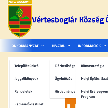
Skip
to
content
Vértesboglár Község
ÖNKORMÁNYZAT
HIVATAL
INFORMÁCIÓK
Új Bölcsőde Csákváron
Településünkről
Elérhetőségek
Klímastratégia
december 10, 2025
Jegyzőkönyvek
Ügyintézés
Helyi Építési Sza
Rendeletek
Hirdetmények
Helyi Esélyegyen
Program
Képviselő-Testület