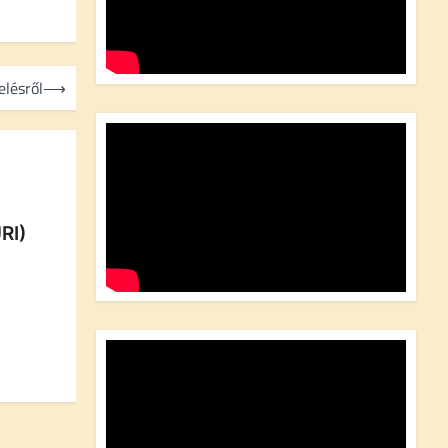
elésről
⟶
RI)