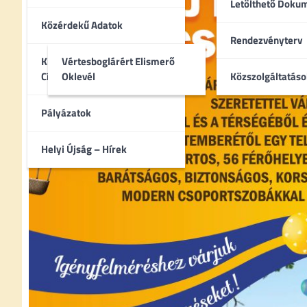
Letölthető Dok
Közérdekű Adatok
Rendezvényterv
Kitüntetettek – Díszpolgári
Vértesboglárért Elismerő
Címek
Oklevél
Közszolgáltatáso
Pályázatok
Helyi Újság – Hírek