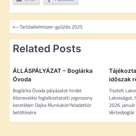
B
⟵
Tartósélelmiszer-gyűjtés 2025
e
j
Related Posts
e
g
y
ÁLLÁSPÁLYÁZAT – Boglárka
Tájékozta
z
Óvoda
időszak re
é
Boglárka Óvoda pályázatot hirdet
Tisztelt Lak
Köznevelési foglalkoztatotti jogviszony
Lakosságot, 
s
keretében Dajka Munkakör/feladatkör
2026. január 
n
betöltésére.
Vértesboglár
a
v