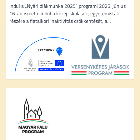
c
Indul a „Nyári diákmunka 2025” program! 2025. június
i
16-án ismét elindul a középiskolások, egyetemisták
részére a fiatalkori inaktivitás csökkentését, a…
ó