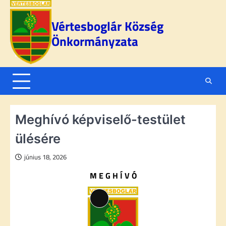
Skip
to
Vértesboglár Község
content
Önkormányzata
Meghívó képviselő-testület
ülésére
június 18, 2026
M E G H Í V Ó
Long
Description