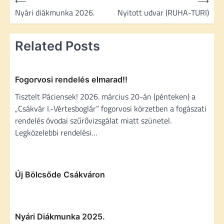
⟵
⟶
e
Nyári diákmunka 2026.
Nyitott udvar (RUHA-TURI)
j
e
Related Posts
g
y
Fogorvosi rendelés elmarad!!
z
Tisztelt Páciensek! 2026. március 20-án (pénteken) a
é
„Csákvár I.-Vértesboglár” fogorvosi körzetben a fogászati
s
rendelés óvodai szűrővizsgálat miatt szünetel.
Legközelebbi rendelési…
n
a
v
Új Bölcsőde Csákváron
i
g
á
Nyári Diákmunka 2025.