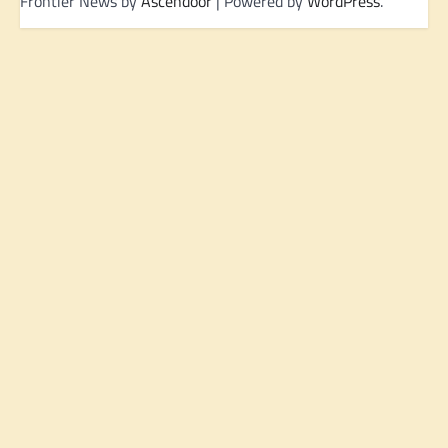
Frontier News by
Ascendoor
| Powered by
WordPress
.