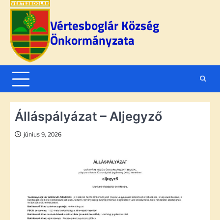
Skip
to
Vértesboglár Község
content
Önkormányzata
Álláspályázat – Aljegyző
június 9, 2026