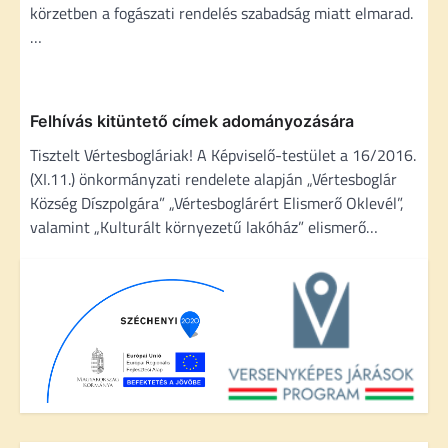
g
körzetben a fogászati rendelés szabadság miatt elmarad.
á
…
c
i
ó
Felhívás kitüntető címek adományozására
Tisztelt Vértesbogláriak! A Képviselő-testület a 16/2016.
(XI.11.) önkormányzati rendelete alapján „Vértesboglár
Község Díszpolgára” „Vértesboglárért Elismerő Oklevél”,
valamint „Kulturált környezetű lakóház” elismerő…