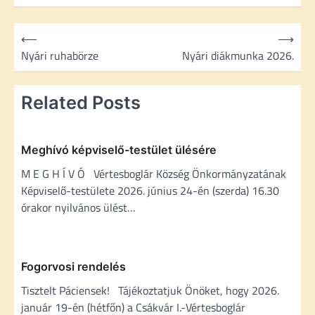
B
⟵
⟶
e
Nyári ruhabörze
Nyári diákmunka 2026.
j
e
Related Posts
g
y
Meghívó képviselő-testület ülésére
z
M E G H Í V Ó Vértesboglár Község Önkormányzatának
é
Képviselő-testülete 2026. június 24-én (szerda) 16.30
s
órakor nyilvános ülést…
n
a
Fogorvosi rendelés
v
Tisztelt Páciensek! Tájékoztatjuk Önöket, hogy 2026.
i
január 19-én (hétfőn) a Csákvár I.-Vértesboglár