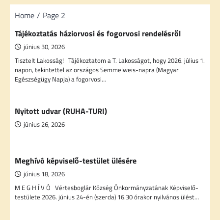
Home
Page 2
Tájékoztatás háziorvosi és fogorvosi rendelésről
június 30, 2026
Tisztelt Lakosság! Tájékoztatom a T. Lakosságot, hogy 2026. július 1.
napon, tekintettel az országos Semmelweis-napra (Magyar
Egészségügy Napja) a fogorvosi…
Nyitott udvar (RUHA-TURI)
június 26, 2026
Meghívó képviselő-testület ülésére
június 18, 2026
M E G H Í V Ó Vértesboglár Község Önkormányzatának Képviselő-
testülete 2026. június 24-én (szerda) 16.30 órakor nyilvános ülést…