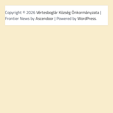
Copyright © 2026
Vértesboglár Község Önkormányzata
|
Frontier News by
Ascendoor
| Powered by
WordPress
.