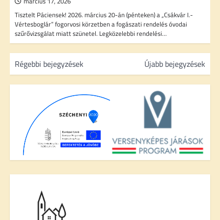
március 17, 2026
Tisztelt Páciensek! 2026. március 20-án (pénteken) a „Csákvár I.-
Vértesboglár” fogorvosi körzetben a fogászati rendelés óvodai
szűrővizsgálat miatt szünetel. Legközelebbi rendelési…
B
Régebbi bejegyzések
Újabb bejegyzések
e
j
e
g
y
z
é
s
n
a