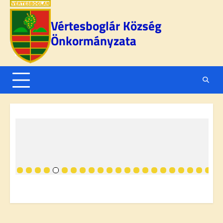
Skip
to
Vértesboglár Község
content
Önkormányzata