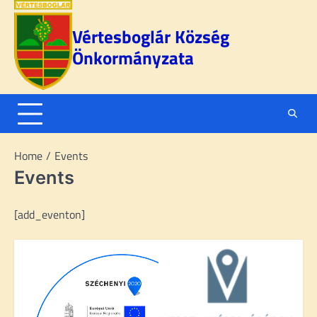
Skip
to
Vértesboglár Község
content
Önkormányzata
Home
Events
Events
[add_eventon]