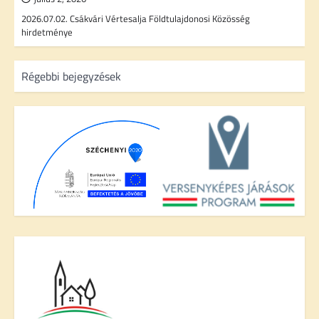
2026.07.02. Csákvári Vértesalja Földtulajdonosi Közösség
hirdetménye
B
Régebbi bejegyzések
e
j
e
g
y
z
é
s
n
a
v