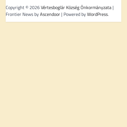
Copyright © 2026
Vértesboglár Község Önkormányzata
|
Frontier News by
Ascendoor
| Powered by
WordPress
.