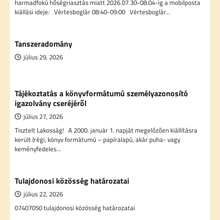
harmadfokú hőségriasztás miatt 2026.07.30-08.04-ig a mobilposta
kiállási ideje: Vértesboglár 08:40-09:00 Vértesboglár…
Tanszeradomány
július 29, 2026
Tájékoztatás a könyvformátumú személyazonosító
igazolvány cseréjéről
július 27, 2026
Tisztelt Lakosság! A 2000. január 1. napját megelőzően kiállításra
került (régi, könyv formátumú – papíralapú, akár puha- vagy
keményfedeles…
Tulajdonosi közösség határozatai
július 22, 2026
07407050 tulajdonosi közösség határozatai