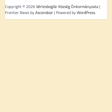
Copyright © 2026
Vértesboglár Község Önkormányzata
|
Frontier News by
Ascendoor
| Powered by
WordPress
.