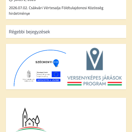
2026.07.02. Csákvári Vértesalja Földtulajdonosi Közösség
hirdetménye
B
Régebbi bejegyzések
e
j
e
g
y
z
é
s
n
a
v