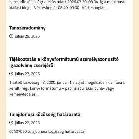
harmadfokú hőségriasztás miatt 2026.07.30-08.04-ig a mobilposta
kiállási ideje: Vértesboglár 08:40-09:00 Vértesboglár…
Tanszeradomány
július 29, 2026
Tájékoztatás a könyvformátumú személyazonosító
igazolvány cseréjéről
július 27, 2026
Tisztelt Lakosság! A 2000. január 1. napját megelőzően kiállításra
került (régi, könyv formátumú – papíralapú, akár puha- vagy
keményfedeles…
Tulajdonosi közösség határozatai
július 22, 2026
07407050 tulajdonosi közösség határozatai