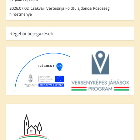
2026.07.02. Csákvári Vértesalja Földtulajdonosi Közösség
hirdetménye
B
Régebbi bejegyzések
e
j
e
g
y
z
é
s
n
a
v