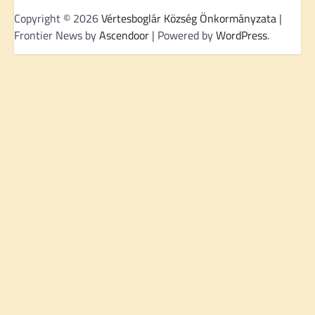
Copyright © 2026
Vértesboglár Község Önkormányzata
|
Frontier News by
Ascendoor
| Powered by
WordPress
.