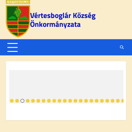
Skip
to
Vértesboglár Község
content
Önkormányzata