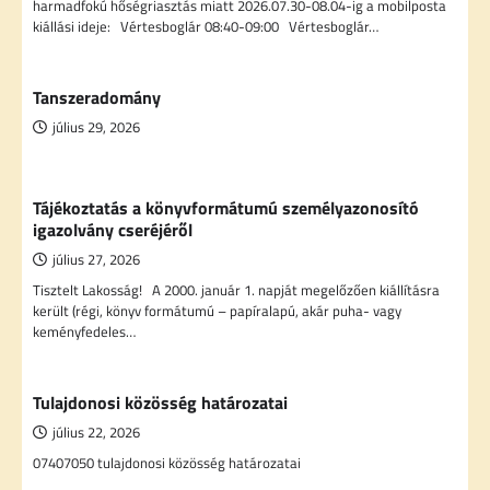
harmadfokú hőségriasztás miatt 2026.07.30-08.04-ig a mobilposta
kiállási ideje: Vértesboglár 08:40-09:00 Vértesboglár…
Tanszeradomány
július 29, 2026
Tájékoztatás a könyvformátumú személyazonosító
igazolvány cseréjéről
július 27, 2026
Tisztelt Lakosság! A 2000. január 1. napját megelőzően kiállításra
került (régi, könyv formátumú – papíralapú, akár puha- vagy
keményfedeles…
Tulajdonosi közösség határozatai
július 22, 2026
07407050 tulajdonosi közösség határozatai