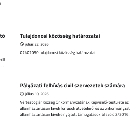
ú
:
tó
Tulajdonosi közösség határozatai
július 22, 2026
07407050 tulajdonosi közösség határozatai
rült
s…
Pályázati felhívás civil szervezetek számára
július 10, 2026
Vértesboglár Község Önkormányzatának Képviselő-testülete az
államháztartáson kívüli források átvételéről és az önkormányzat 
államháztartáson kívülre nyújtott támogatásokról szóló 2/2016. 