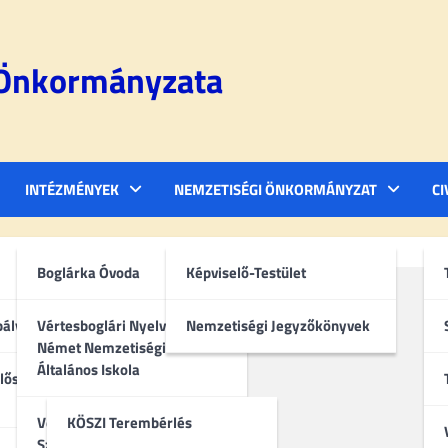
 Önkormányzata
INTÉZMÉNYEK
NEMZETISÉGI ÖNKORMÁNYZAT
CI
Boglárka Óvoda
Képviselő-Testület
bályzat
Vértesboglári Nyelvoktató
Nemzetiségi Jegyzőkönyvek
Német Nemzetiségi
Általános Iskola
lőségi
Vértesboglári Közösségi
KÖSZI Terembérlés
Színtér