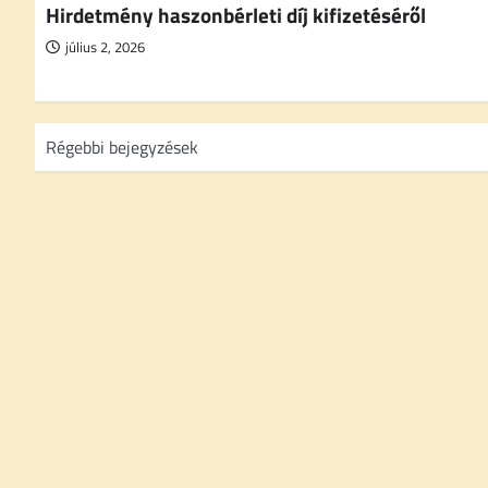
Hirdetmény haszonbérleti díj kifizetéséről
július 2, 2026
B
Régebbi bejegyzések
e
j
e
g
y
z
é
s
n
a