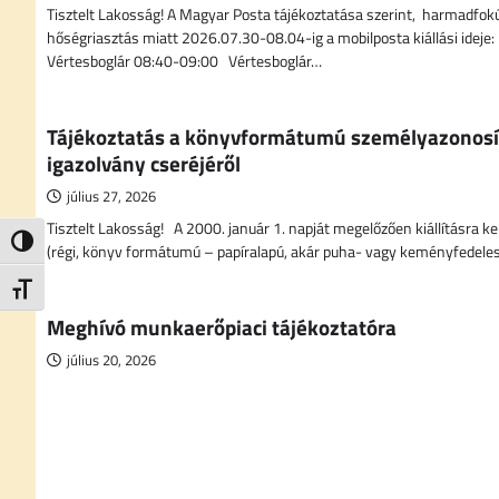
Tisztelt Lakosság! A Magyar Posta tájékoztatása szerint, harmadfok
hőségriasztás miatt 2026.07.30-08.04-ig a mobilposta kiállási ideje
Vértesboglár 08:40-09:00 Vértesboglár…
Tájékoztatás a könyvformátumú személyazonosí
igazolvány cseréjéről
július 27, 2026
Tisztelt Lakosság! A 2000. január 1. napját megelőzően kiállításra ke
Nagy kontraszt váltása
(régi, könyv formátumú – papíralapú, akár puha- vagy keményfedele
Betűméret váltása
Meghívó munkaerőpiaci tájékoztatóra
július 20, 2026