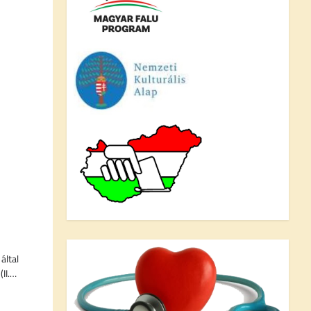
által
(II.…