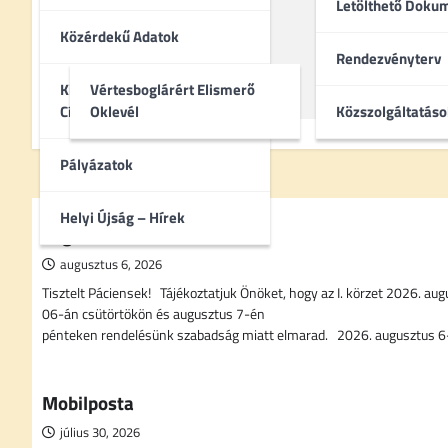
Letölthető Dok
Közérdekű Adatok
Rendezvényterv
Kitüntetettek – Díszpolgári
Vértesboglárért Elismerő
Címek
Oklevél
Közszolgáltatáso
Pályázatok
Helyi Újság – Hírek
Fogorvosi rendelés elmarad
augusztus 6, 2026
Tisztelt Páciensek! Tájékoztatjuk Önöket, hogy az I. körzet 2026. au
06-án csütörtökön és augusztus 7-én
pénteken rendelésünk szabadság miatt elmarad. 2026. augusztus 
Mobilposta
július 30, 2026