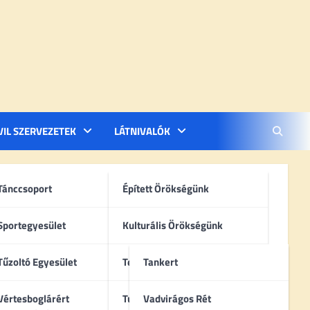
VIL SZERVEZETEK
LÁTNIVALÓK
Tánccsoport
Épített Örökségünk
Sportegyesület
Kulturális Örökségünk
Tűzoltó Egyesület
Természeti Örökségünk
Tankert
Vértesboglárért
Turisztikai Célpontok
Vadvirágos Rét