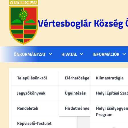
Skip
to
content
Vértesboglár Község
ÖNKORMÁNYZAT
HIVATAL
INFORMÁCIÓK
Településünkről
Elérhetőségek
Klímastratégia
Jegyzőkönyvek
Ügyintézés
Helyi Építési Sza
Rendeletek
Hirdetmények
Helyi Esélyegyen
Program
Képviselő-Testület