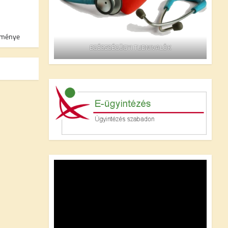
etménye
EGÉSZSÉGÜGYI TUDNIVALÓK