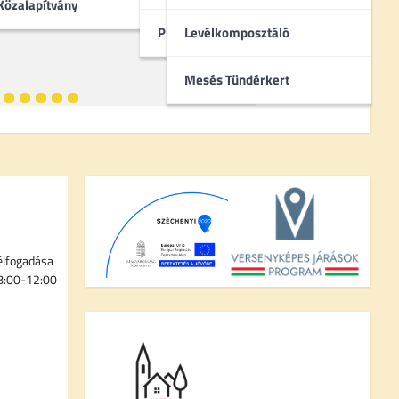
Közalapítvány
Pincebokrok
Levélkomposztáló
Mesés Tündérkert
élfogadása
 8:00-12:00