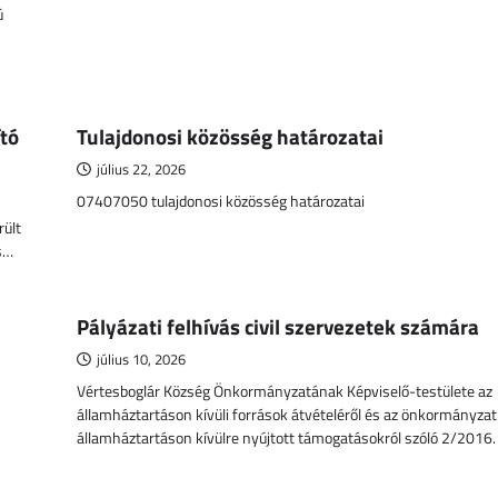
ú
:
tó
Tulajdonosi közösség határozatai
július 22, 2026
07407050 tulajdonosi közösség határozatai
rült
s…
Pályázati felhívás civil szervezetek számára
július 10, 2026
Vértesboglár Község Önkormányzatának Képviselő-testülete az
államháztartáson kívüli források átvételéről és az önkormányzat 
államháztartáson kívülre nyújtott támogatásokról szóló 2/2016. 