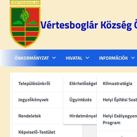
Skip
to
content
Vértesboglár Község
ÖNKORMÁNYZAT
HIVATAL
INFORMÁCIÓK
Településünkről
Elérhetőségek
Klímastratégia
Jegyzőkönyvek
Ügyintézés
Helyi Építési Sza
Rendeletek
Hirdetmények
Helyi Esélyegyen
Program
Képviselő-Testület