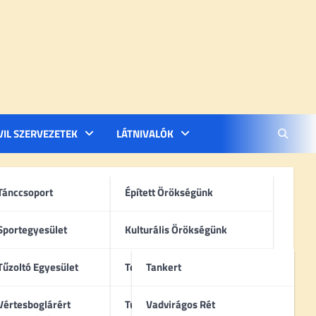
VIL SZERVEZETEK
LÁTNIVALÓK
Tánccsoport
Épített Örökségünk
Sportegyesület
Kulturális Örökségünk
Tűzoltó Egyesület
Természeti Örökségünk
Tankert
Vértesboglárért
Turisztikai Célpontok
Vadvirágos Rét