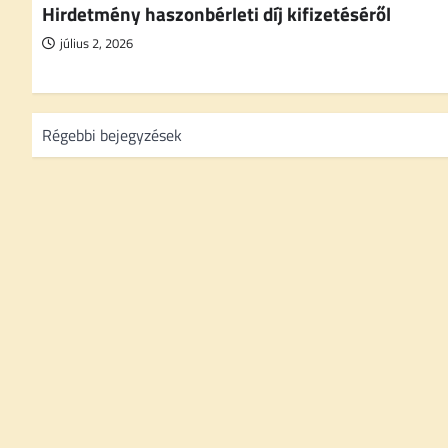
Hirdetmény haszonbérleti díj kifizetéséről
július 2, 2026
B
Régebbi bejegyzések
e
j
e
g
y
z
é
s
n
a