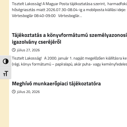
Tisztelt Lakosság! A Magyar Posta tájékoztatása szerint, harmadfok
hőségriasztás miatt 2026.07.30-08.04-ig a mobilposta kiállási ideje
Vértesboglár 08:40-09:00 Vértesboglár…
Tájékoztatás a könyvformátumú személyazonosí
igazolvány cseréjéről
július 27, 2026
Tisztelt Lakosság! A 2000. január 1. napját megelőzően kiállításra ke
Nagy kontraszt váltása
(régi, könyv formátumú – papíralapú, akár puha- vagy keményfedele
Betűméret váltása
Meghívó munkaerőpiaci tájékoztatóra
július 20, 2026