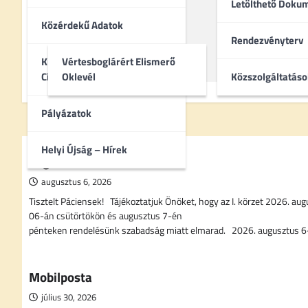
Letölthető Dok
Közérdekű Adatok
Rendezvényterv
Kitüntetettek – Díszpolgári
Vértesboglárért Elismerő
Címek
Oklevél
Közszolgáltatáso
Pályázatok
Helyi Újság – Hírek
Fogorvosi rendelés elmarad
augusztus 6, 2026
Tisztelt Páciensek! Tájékoztatjuk Önöket, hogy az I. körzet 2026. au
06-án csütörtökön és augusztus 7-én
pénteken rendelésünk szabadság miatt elmarad. 2026. augusztus 
Mobilposta
július 30, 2026