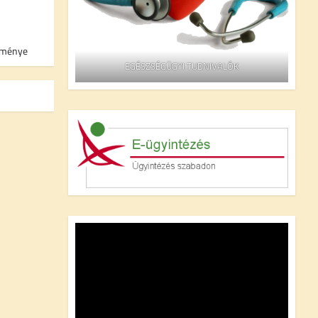
etménye
EGÉSZSÉGÜGYI TUDNIVALÓK