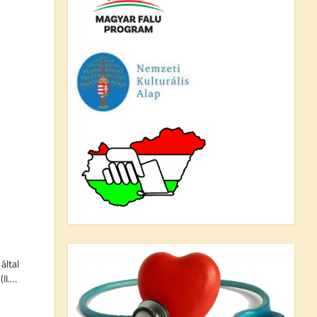
által
(II.…