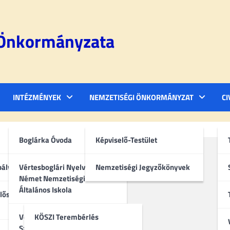
 Önkormányzata
INTÉZMÉNYEK
NEMZETISÉGI ÖNKORMÁNYZAT
CI
Boglárka Óvoda
Képviselő-Testület
bályzat
Vértesboglári Nyelvoktató
Nemzetiségi Jegyzőkönyvek
Német Nemzetiségi
Általános Iskola
lőségi
Vértesboglári Közösségi
KÖSZI Terembérlés
Színtér