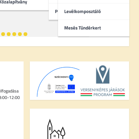
Közalapítvány
Pincebokrok
Levélkomposztáló
Mesés Tündérkert
élfogadása
 8:00-12:00