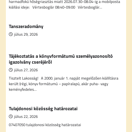
harmadfokú hőségriasztás miatt 2026.07.30-08.04-ig a mobilposta
kiállási ideje: Vértesboglár 08:40-09:00 Vértesboglár…
Tanszeradomány
július 29, 2026
Tájékoztatás a könyvformátumú személyazonosító
igazolvány cseréjéről
július 27, 2026
Tisztelt Lakosság! A 2000. január 1. napját megelőzően kiállításra
került (régi, könyv formátumú – papíralapú, akár puha- vagy
keményfedeles…
Tulajdonosi közösség határozatai
július 22, 2026
07407050 tulajdonosi közösség határozatai