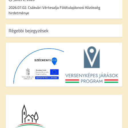
2026.07.02. Csákvári Vértesalja Földtulajdonosi Közösség
hirdetménye
B
Régebbi bejegyzések
e
j
e
g
y
z
é
s
n
a
v