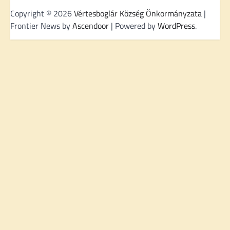
Copyright © 2026
Vértesboglár Község Önkormányzata
|
Frontier News by
Ascendoor
| Powered by
WordPress
.